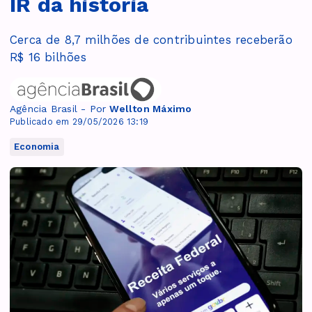
IR da história
Cerca de 8,7 milhões de contribuintes receberão
R$ 16 bilhões
Agência Brasil - Por
Wellton Máximo
Publicado em 29/05/2026 13:19
Economia