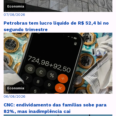
Economia
07/08/2026
Petrobras tem lucro líquido de R$ 52,4 bi no
segundo trimestre
Economia
06/08/2026
CNC: endividamento das famílias sobe para
82%, mas inadimplência cai